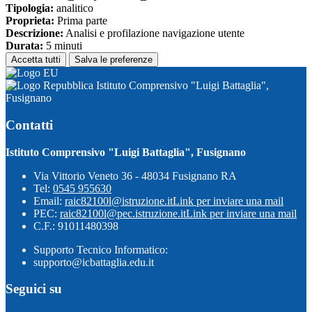
Tipologia:
analitico
Proprieta:
Prima parte
Descrizione:
Analisi e profilazione navigazione utente
Durata:
5 minuti
Accetta tutti
Salva le preferenze
Istituto Comprensivo "Luigi Battaglia",
Fusignano
Contatti
Istituto Comprensivo "Luigi Battaglia", Fusignano
Via Vittorio Veneto 36 - 48034 Fusignano RA
Tel:
0545 955630
Email:
raic82100l@istruzione.it
Link per inviare una mail
PEC:
raic82100l@pec.istruzione.it
Link per inviare una mail
C.F.: 91011480398
Supporto Tecnico Informatico:
supporto@icbattaglia.edu.it
Seguici su