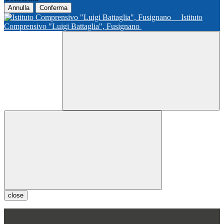
Annulla
Conferma
Istituto
Comprensivo "Luigi Battaglia", Fusignano
close