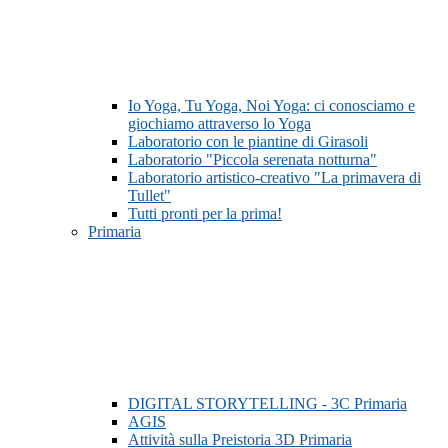
Io Yoga, Tu Yoga, Noi Yoga: ci conosciamo e
giochiamo attraverso lo Yoga
Laboratorio con le piantine di Girasoli
Laboratorio "Piccola serenata notturna"
Laboratorio artistico-creativo "La primavera di
Tullet"
Tutti pronti per la prima!
Primaria
DIGITAL STORYTELLING - 3C Primaria
AGIS
Attività sulla Preistoria 3D Primaria