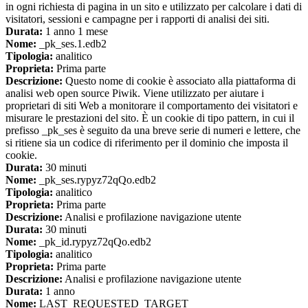
in ogni richiesta di pagina in un sito e utilizzato per calcolare i dati di
visitatori, sessioni e campagne per i rapporti di analisi dei siti.
Durata:
1 anno 1 mese
Nome:
_pk_ses.1.edb2
Tipologia:
analitico
Proprieta:
Prima parte
Descrizione:
Questo nome di cookie è associato alla piattaforma di
analisi web open source Piwik. Viene utilizzato per aiutare i
proprietari di siti Web a monitorare il comportamento dei visitatori e
misurare le prestazioni del sito. È un cookie di tipo pattern, in cui il
prefisso _pk_ses è seguito da una breve serie di numeri e lettere, che
si ritiene sia un codice di riferimento per il dominio che imposta il
cookie.
Durata:
30 minuti
Nome:
_pk_ses.rypyz72qQo.edb2
Tipologia:
analitico
Proprieta:
Prima parte
Descrizione:
Analisi e profilazione navigazione utente
Durata:
30 minuti
Nome:
_pk_id.rypyz72qQo.edb2
Tipologia:
analitico
Proprieta:
Prima parte
Descrizione:
Analisi e profilazione navigazione utente
Durata:
1 anno
Nome:
LAST_REQUESTED_TARGET