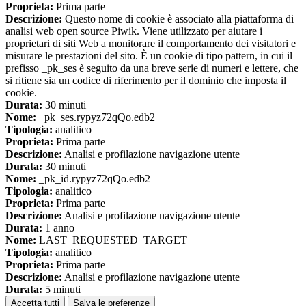
Proprieta:
Prima parte
Descrizione:
Questo nome di cookie è associato alla piattaforma di
analisi web open source Piwik. Viene utilizzato per aiutare i
proprietari di siti Web a monitorare il comportamento dei visitatori e
misurare le prestazioni del sito. È un cookie di tipo pattern, in cui il
prefisso _pk_ses è seguito da una breve serie di numeri e lettere, che
si ritiene sia un codice di riferimento per il dominio che imposta il
cookie.
Durata:
30 minuti
Nome:
_pk_ses.rypyz72qQo.edb2
Tipologia:
analitico
Proprieta:
Prima parte
Descrizione:
Analisi e profilazione navigazione utente
Durata:
30 minuti
Nome:
_pk_id.rypyz72qQo.edb2
Tipologia:
analitico
Proprieta:
Prima parte
Descrizione:
Analisi e profilazione navigazione utente
Durata:
1 anno
Nome:
LAST_REQUESTED_TARGET
Tipologia:
analitico
Proprieta:
Prima parte
Descrizione:
Analisi e profilazione navigazione utente
Durata:
5 minuti
Accetta tutti
Salva le preferenze