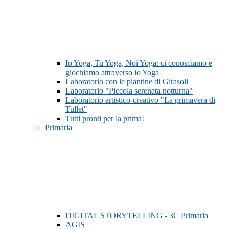
Io Yoga, Tu Yoga, Noi Yoga: ci conosciamo e
giochiamo attraverso lo Yoga
Laboratorio con le piantine di Girasoli
Laboratorio "Piccola serenata notturna"
Laboratorio artistico-creativo "La primavera di
Tullet"
Tutti pronti per la prima!
Primaria
DIGITAL STORYTELLING - 3C Primaria
AGIS