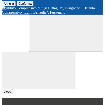
Annulla
Conferma
Istituto
Comprensivo "Luigi Battaglia", Fusignano
close