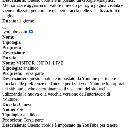
Descrizione:
Questo cookie è impostato da Google Analytics.
Memorizza e aggiorna un valore univoco per ogni pagina visitata e
viene utilizzato per contare e tenere traccia delle visualizzazioni di
pagina.
Durata:
1 giorno
.youtube.com
Nome
Tipologia
Proprieta
Descrizione
Durata
Nome:
VISITOR_INFO1_LIVE
Tipologia:
analitico
Proprieta:
Terza parte
Descrizione:
Questo cookie è impostato da Youtube per tenere
traccia delle preferenze dell'utente per i video di Youtube incorporati
nei siti; può anche determinare se il visitatore del sito web sta
utilizzando la nuova o la vecchia versione dell'interfaccia di
Youtube.
Durata:
6 mesi
Nome:
YSC
Tipologia:
analitico
Proprieta:
Terza parte
Descrizione:
Questo cookie è impostato da YouTube per tenere