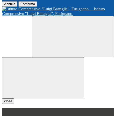
Annulla
Conferma
Istituto
Comprensivo "Luigi Battaglia", Fusignano
close