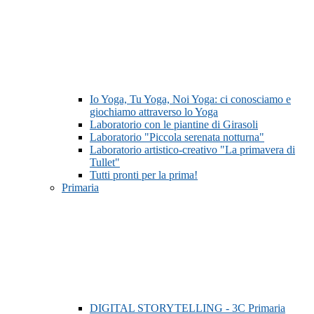
Io Yoga, Tu Yoga, Noi Yoga: ci conosciamo e
giochiamo attraverso lo Yoga
Laboratorio con le piantine di Girasoli
Laboratorio "Piccola serenata notturna"
Laboratorio artistico-creativo "La primavera di
Tullet"
Tutti pronti per la prima!
Primaria
DIGITAL STORYTELLING - 3C Primaria