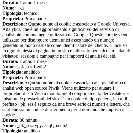
Durata:
1 anno 1 mese
Nome:
_ga
Tipologia:
tecnico
Proprieta:
Prima parte
Descrizione:
Questo nome di cookie è associato a Google Universal
Analytics, che è un aggiornamento significativo del servizio di
analisi più comunemente utilizzato da Google. Questo cookie viene
utilizzato per distinguere utenti unici assegnando un numero
generato in modo casuale come identificatore del cliente. È incluso
in ogni richiesta di pagina in un sito e utilizzato per calcolare i dati di
visitatori, sessioni e campagne per i rapporti di analisi dei siti.
Durata:
1 anno 1 mese
Nome:
_pk_ses.1.edb2
Tipologia:
analitico
Proprieta:
Prima parte
Descrizione:
Questo nome di cookie è associato alla piattaforma di
analisi web open source Piwik. Viene utilizzato per aiutare i
proprietari di siti Web a monitorare il comportamento dei visitatori e
misurare le prestazioni del sito. È un cookie di tipo pattern, in cui il
prefisso _pk_ses è seguito da una breve serie di numeri e lettere, che
si ritiene sia un codice di riferimento per il dominio che imposta il
cookie.
Durata:
30 minuti
Nome:
_pk_ses.rypyz72qQo.edb2
Tipologia:
analitico