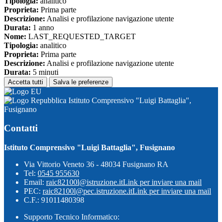
Tipologia:
analitico
Proprieta:
Prima parte
Descrizione:
Analisi e profilazione navigazione utente
Durata:
1 anno
Nome:
LAST_REQUESTED_TARGET
Tipologia:
analitico
Proprieta:
Prima parte
Descrizione:
Analisi e profilazione navigazione utente
Durata:
5 minuti
Accetta tutti
Salva le preferenze
Istituto Comprensivo "Luigi Battaglia",
Fusignano
Contatti
Istituto Comprensivo "Luigi Battaglia", Fusignano
Via Vittorio Veneto 36 - 48034 Fusignano RA
Tel:
0545 955630
Email:
raic82100l@istruzione.it
Link per inviare una mail
PEC:
raic82100l@pec.istruzione.it
Link per inviare una mail
C.F.: 91011480398
Supporto Tecnico Informatico: