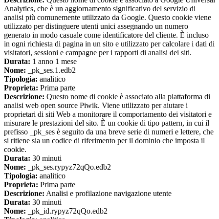
Analytics, che è un aggiornamento significativo del servizio di
analisi più comunemente utilizzato da Google. Questo cookie viene
utilizzato per distinguere utenti unici assegnando un numero
generato in modo casuale come identificatore del cliente. È incluso
in ogni richiesta di pagina in un sito e utilizzato per calcolare i dati di
visitatori, sessioni e campagne per i rapporti di analisi dei siti.
Durata:
1 anno 1 mese
Nome:
_pk_ses.1.edb2
Tipologia:
analitico
Proprieta:
Prima parte
Descrizione:
Questo nome di cookie è associato alla piattaforma di
analisi web open source Piwik. Viene utilizzato per aiutare i
proprietari di siti Web a monitorare il comportamento dei visitatori e
misurare le prestazioni del sito. È un cookie di tipo pattern, in cui il
prefisso _pk_ses è seguito da una breve serie di numeri e lettere, che
si ritiene sia un codice di riferimento per il dominio che imposta il
cookie.
Durata:
30 minuti
Nome:
_pk_ses.rypyz72qQo.edb2
Tipologia:
analitico
Proprieta:
Prima parte
Descrizione:
Analisi e profilazione navigazione utente
Durata:
30 minuti
Nome:
_pk_id.rypyz72qQo.edb2