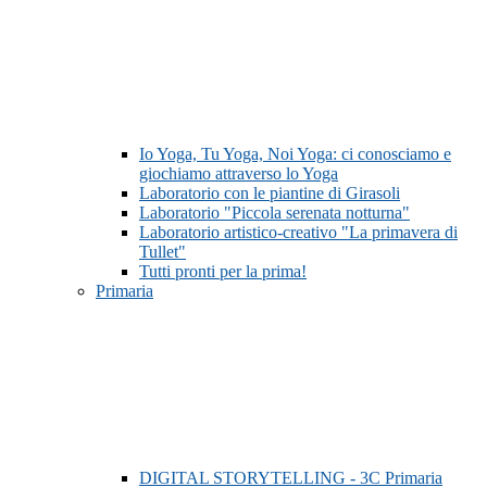
Io Yoga, Tu Yoga, Noi Yoga: ci conosciamo e
giochiamo attraverso lo Yoga
Laboratorio con le piantine di Girasoli
Laboratorio "Piccola serenata notturna"
Laboratorio artistico-creativo "La primavera di
Tullet"
Tutti pronti per la prima!
Primaria
DIGITAL STORYTELLING - 3C Primaria