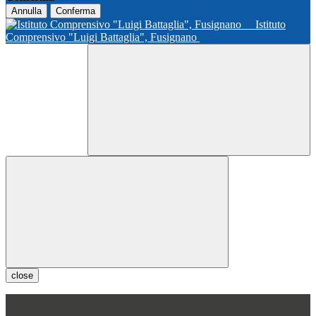
Annulla
Conferma
Istituto
Comprensivo "Luigi Battaglia", Fusignano
close