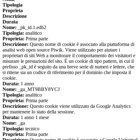
Tipologia
Proprieta
Descrizione
Durata
Nome:
_pk_id.1.edb2
Tipologia:
analitico
Proprieta:
Prima parte
Descrizione:
Questo nome di cookie è associato alla piattaforma di
analisi web open source Piwik. Viene utilizzato per aiutare i
proprietari di siti Web a monitorare il comportamento dei visitatori e
misurare le prestazioni del sito. È un cookie di tipo pattern, in cui il
prefisso _pk_id è seguito da una breve serie di numeri e lettere, che
si ritiene sia un codice di riferimento per il dominio che imposta il
cookie.
Durata:
1 anno
Nome:
_ga_MT9BBY8YCJ
Tipologia:
analitico
Proprieta:
Prima parte
Descrizione:
Questo cookie viene utilizzato da Google Analytics
per mantenere lo stato della sessione.
Durata:
1 anno 1 mese
Nome:
_ga
Tipologia:
tecnico
Proprieta:
Prima parte
Descrizione:
Questo nome di cookie è associato a Google Universal