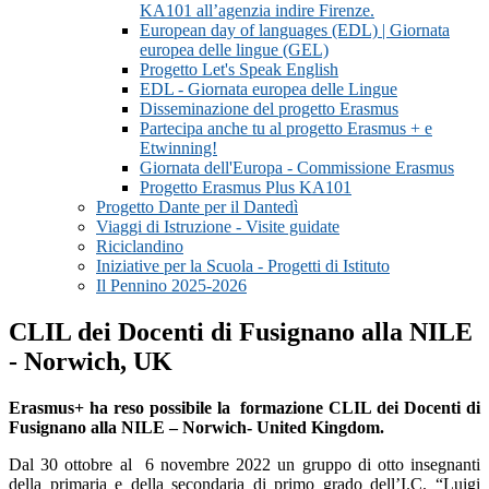
KA101 all’agenzia indire Firenze.
European day of languages (EDL) | Giornata
europea delle lingue (GEL)
Progetto Let's Speak English
EDL - Giornata europea delle Lingue
Disseminazione del progetto Erasmus
Partecipa anche tu al progetto Erasmus + e
Etwinning!
Giornata dell'Europa - Commissione Erasmus
Progetto Erasmus Plus KA101
Progetto Dante per il Dantedì
Viaggi di Istruzione - Visite guidate
Riciclandino
Iniziative per la Scuola - Progetti di Istituto
Il Pennino 2025-2026
CLIL dei Docenti di Fusignano alla NILE
- Norwich, UK
Erasmus+ ha reso possibile la formazione CLIL dei Docenti di
Fusignano alla NILE – Norwich- United Kingdom.
Dal 30 ottobre al 6 novembre 2022 un gruppo di otto insegnanti
della primaria e della secondaria di primo grado dell’I.C. “Luigi