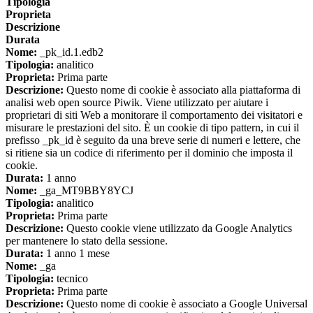
Tipologia
Proprieta
Descrizione
Durata
Nome:
_pk_id.1.edb2
Tipologia:
analitico
Proprieta:
Prima parte
Descrizione:
Questo nome di cookie è associato alla piattaforma di
analisi web open source Piwik. Viene utilizzato per aiutare i
proprietari di siti Web a monitorare il comportamento dei visitatori e
misurare le prestazioni del sito. È un cookie di tipo pattern, in cui il
prefisso _pk_id è seguito da una breve serie di numeri e lettere, che
si ritiene sia un codice di riferimento per il dominio che imposta il
cookie.
Durata:
1 anno
Nome:
_ga_MT9BBY8YCJ
Tipologia:
analitico
Proprieta:
Prima parte
Descrizione:
Questo cookie viene utilizzato da Google Analytics
per mantenere lo stato della sessione.
Durata:
1 anno 1 mese
Nome:
_ga
Tipologia:
tecnico
Proprieta:
Prima parte
Descrizione:
Questo nome di cookie è associato a Google Universal