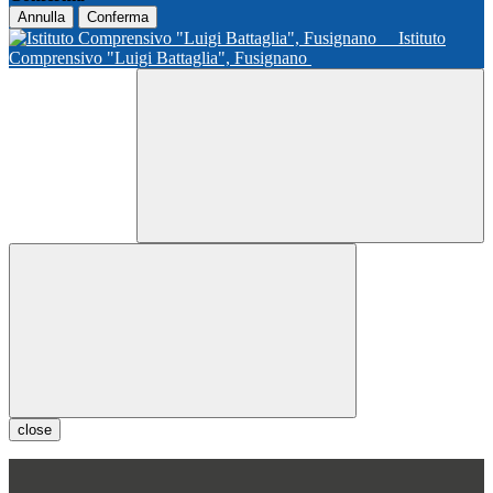
Annulla
Conferma
Istituto
Comprensivo "Luigi Battaglia", Fusignano
close