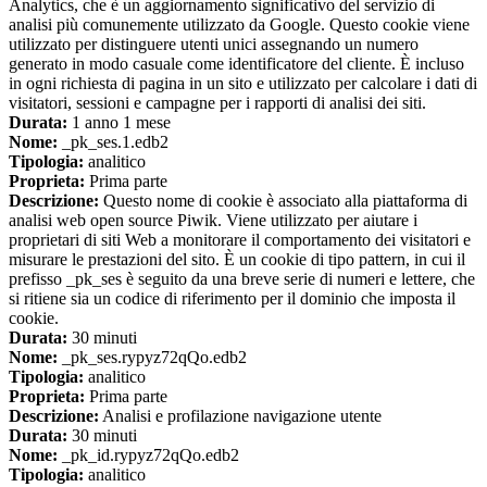
Analytics, che è un aggiornamento significativo del servizio di
analisi più comunemente utilizzato da Google. Questo cookie viene
utilizzato per distinguere utenti unici assegnando un numero
generato in modo casuale come identificatore del cliente. È incluso
in ogni richiesta di pagina in un sito e utilizzato per calcolare i dati di
visitatori, sessioni e campagne per i rapporti di analisi dei siti.
Durata:
1 anno 1 mese
Nome:
_pk_ses.1.edb2
Tipologia:
analitico
Proprieta:
Prima parte
Descrizione:
Questo nome di cookie è associato alla piattaforma di
analisi web open source Piwik. Viene utilizzato per aiutare i
proprietari di siti Web a monitorare il comportamento dei visitatori e
misurare le prestazioni del sito. È un cookie di tipo pattern, in cui il
prefisso _pk_ses è seguito da una breve serie di numeri e lettere, che
si ritiene sia un codice di riferimento per il dominio che imposta il
cookie.
Durata:
30 minuti
Nome:
_pk_ses.rypyz72qQo.edb2
Tipologia:
analitico
Proprieta:
Prima parte
Descrizione:
Analisi e profilazione navigazione utente
Durata:
30 minuti
Nome:
_pk_id.rypyz72qQo.edb2
Tipologia:
analitico