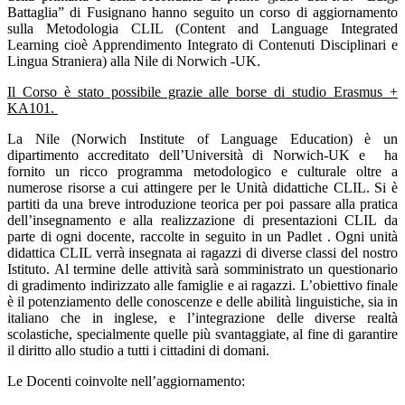
Battaglia” di Fusignano hanno seguito un corso di aggiornamento
sulla Metodologia CLIL (Content and Language Integrated
Learning cioè Apprendimento Integrato di Contenuti Disciplinari e
Lingua Straniera) alla Nile di Norwich -UK.
Il Corso è stato possibile grazie alle borse di studio Erasmus +
KA101.
La Nile (Norwich Institute of Language Education) è un
dipartimento accreditato dell’Università di Norwich-UK e ha
fornito un ricco programma metodologico e culturale oltre a
numerose risorse a cui attingere per le Unità didattiche CLIL. Si è
partiti da una breve introduzione teorica per poi passare alla pratica
dell’insegnamento e alla realizzazione di presentazioni CLIL da
parte di ogni docente, raccolte in seguito in un Padlet . Ogni unità
didattica CLIL verrà insegnata ai ragazzi di diverse classi del nostro
Istituto. Al termine delle attività sarà somministrato un questionario
di gradimento indirizzato alle famiglie e ai ragazzi. L’obiettivo finale
è il potenziamento delle conoscenze e delle abilità linguistiche, sia in
italiano che in inglese, e l’integrazione delle diverse realtà
scolastiche, specialmente quelle più svantaggiate, al fine di garantire
il diritto allo studio a tutti i cittadini di domani.
Le Docenti coinvolte nell’aggiornamento: