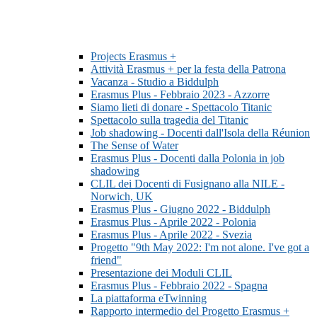
Projects Erasmus +
Attività Erasmus + per la festa della Patrona
Vacanza - Studio a Biddulph
Erasmus Plus - Febbraio 2023 - Azzorre
Siamo lieti di donare - Spettacolo Titanic
Spettacolo sulla tragedia del Titanic
Job shadowing - Docenti dall'Isola della Réunion
The Sense of Water
Erasmus Plus - Docenti dalla Polonia in job
shadowing
CLIL dei Docenti di Fusignano alla NILE -
Norwich, UK
Erasmus Plus - Giugno 2022 - Biddulph
Erasmus Plus - Aprile 2022 - Polonia
Erasmus Plus - Aprile 2022 - Svezia
Progetto "9th May 2022: I'm not alone. I've got a
friend"
Presentazione dei Moduli CLIL
Erasmus Plus - Febbraio 2022 - Spagna
La piattaforma eTwinning
Rapporto intermedio del Progetto Erasmus +