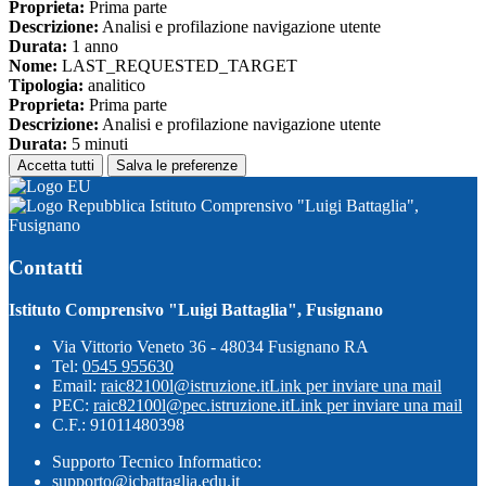
Proprieta:
Prima parte
Descrizione:
Analisi e profilazione navigazione utente
Durata:
1 anno
Nome:
LAST_REQUESTED_TARGET
Tipologia:
analitico
Proprieta:
Prima parte
Descrizione:
Analisi e profilazione navigazione utente
Durata:
5 minuti
Accetta tutti
Salva le preferenze
Istituto Comprensivo "Luigi Battaglia",
Fusignano
Contatti
Istituto Comprensivo "Luigi Battaglia", Fusignano
Via Vittorio Veneto 36 - 48034 Fusignano RA
Tel:
0545 955630
Email:
raic82100l@istruzione.it
Link per inviare una mail
PEC:
raic82100l@pec.istruzione.it
Link per inviare una mail
C.F.: 91011480398
Supporto Tecnico Informatico:
supporto@icbattaglia.edu.it