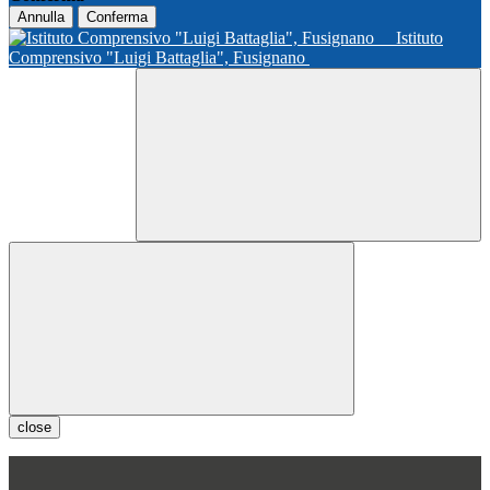
Annulla
Conferma
Istituto
Comprensivo "Luigi Battaglia", Fusignano
close