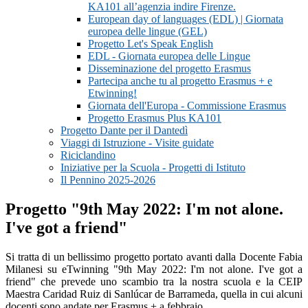
KA101 all’agenzia indire Firenze.
European day of languages (EDL) | Giornata
europea delle lingue (GEL)
Progetto Let's Speak English
EDL - Giornata europea delle Lingue
Disseminazione del progetto Erasmus
Partecipa anche tu al progetto Erasmus + e
Etwinning!
Giornata dell'Europa - Commissione Erasmus
Progetto Erasmus Plus KA101
Progetto Dante per il Dantedì
Viaggi di Istruzione - Visite guidate
Riciclandino
Iniziative per la Scuola - Progetti di Istituto
Il Pennino 2025-2026
Progetto "9th May 2022: I'm not alone.
I've got a friend"
Si tratta di un bellissimo progetto portato avanti dalla Docente Fabia
Milanesi su eTwinning "9th May 2022: I'm not alone. I've got a
friend" che prevede uno scambio tra la nostra scuola e la CEIP
Maestra Caridad Ruiz di Sanlúcar de Barrameda, quella in cui alcuni
docenti sono andate per Erasmus + a febbraio.