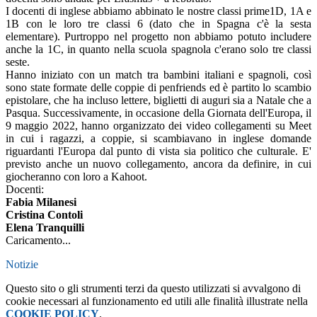
I docenti di inglese abbiamo abbinato le nostre classi prime1D, 1A e
1B con le loro tre classi 6 (dato che in Spagna c'è la sesta
elementare). Purtroppo nel progetto non abbiamo potuto includere
anche la 1C, in quanto nella scuola spagnola c'erano solo tre classi
seste.
Hanno iniziato con un match tra bambini italiani e spagnoli, così
sono state formate delle coppie di penfriends ed è partito lo scambio
epistolare, che ha incluso lettere, biglietti di auguri sia a Natale che a
Pasqua. Successivamente, in occasione della Giornata dell'Europa, il
9 maggio 2022, hanno organizzato dei video collegamenti su Meet
in cui i ragazzi, a coppie, si scambiavano in inglese domande
riguardanti l'Europa dal punto di vista sia politico che culturale. E'
previsto anche un nuovo collegamento, ancora da definire, in cui
giocheranno con loro a Kahoot.
Docenti:
Fabia Milanesi
Cristina Contoli
Elena Tranquilli
Caricamento...
Notizie
Questo sito o gli strumenti terzi da questo utilizzati si avvalgono di
cookie necessari al funzionamento ed utili alle finalità illustrate nella
COOKIE POLICY
.