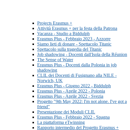
Projects Erasmus +
Attività Erasmus + per la festa della Patrona
Vacanza - Studio a Biddulph
Erasmus Plus - Febbraio 2023 - Azzorre
Siamo lieti di donare - Spettacolo Titanic
Spettacolo sulla tragedia del Titanic
Job shadowing - Docenti dall'Isola della Réunion
The Sense of Water
Erasmus Plus - Docenti dalla Polonia in job
shadowing
CLIL dei Docenti di Fusignano alla NILE -
Norwich, UK
Erasmus Plus - Giugno 2022 - Biddulph
Erasmus Plus - Aprile 2022 - Polonia
Erasmus Plus - Aprile 2022 - Svezia
Progetto "9th May 2022: I'm not alone. I've got a
friend"
Presentazione dei Moduli CLIL
Erasmus Plus - Febbraio 2022 - Spagna
La piattaforma eTwinning
Rapporto intermedio del Progetto Erasmus +