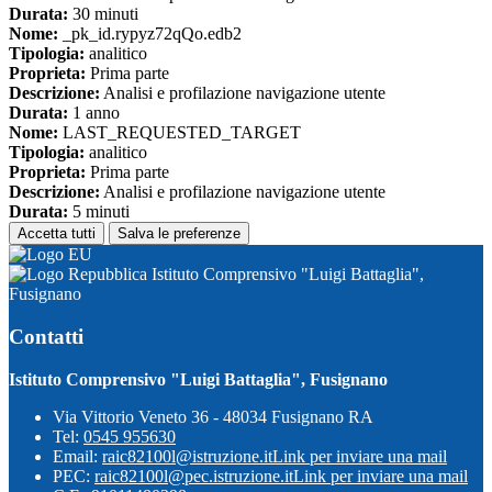
Durata:
30 minuti
Nome:
_pk_id.rypyz72qQo.edb2
Tipologia:
analitico
Proprieta:
Prima parte
Descrizione:
Analisi e profilazione navigazione utente
Durata:
1 anno
Nome:
LAST_REQUESTED_TARGET
Tipologia:
analitico
Proprieta:
Prima parte
Descrizione:
Analisi e profilazione navigazione utente
Durata:
5 minuti
Accetta tutti
Salva le preferenze
Istituto Comprensivo "Luigi Battaglia",
Fusignano
Contatti
Istituto Comprensivo "Luigi Battaglia", Fusignano
Via Vittorio Veneto 36 - 48034 Fusignano RA
Tel:
0545 955630
Email:
raic82100l@istruzione.it
Link per inviare una mail
PEC:
raic82100l@pec.istruzione.it
Link per inviare una mail