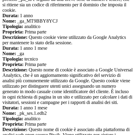
si ritiene sia un codice di riferimento per il dominio che imposta il
cookie.
Durata:
1 anno
Nome:
_ga_MT9BBY8YCJ
Tipologia:
analitico
Proprieta:
Prima parte
Descrizione:
Questo cookie viene utilizzato da Google Analytics
per mantenere lo stato della sessione.
Durata:
1 anno 1 mese
Nome:
_ga
Tipologia:
tecnico
Proprieta:
Prima parte
Descrizione:
Questo nome di cookie è associato a Google Universal
Analytics, che è un aggiornamento significativo del servizio di
analisi più comunemente utilizzato da Google. Questo cookie viene
utilizzato per distinguere utenti unici assegnando un numero
generato in modo casuale come identificatore del cliente. È incluso
in ogni richiesta di pagina in un sito e utilizzato per calcolare i dati di
visitatori, sessioni e campagne per i rapporti di analisi dei siti.
Durata:
1 anno 1 mese
Nome:
_pk_ses.1.edb2
Tipologia:
analitico
Proprieta:
Prima parte
Descrizione:
Questo nome di cookie è associato alla piattaforma di
analisi web open source Piwik. Viene utilizzato per aiutare i