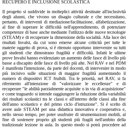
RECUPERO E INCLUSIONE SCOLASTICA
Il progetto si suddivide in molteplici attività destinate all'inclusività
degli alunni, che vivono un disagio culturale e che necessitano,
pertanto, di interventi di mediazione/facilitazione, alfabetizzazione,
al fine di superare le difficoltà nell'apprendimento, di potenziare
competenze di base anche mediante l'utilizzo delle nuove tecnologie
(STEAM) e di recuperare la dimensione della socialità. Alla luce dei
risultati Invalsi, da cui sono emerse alcune criticità per tutte le
materie oggetto di prova, si è ritenuto opportuno intervenire su tutti
gli studenti che dimostrano fragilità e difficoltà. Infatti le ultime
prove Invalsi hanno evidenziato un aumento delle fasce di livello più
basse a discapito delle fasce di livello più alte. Nel RAV e nel PDM
è manifesta l'intenzione, da parte del docenti, di intervenire in modo
più incisivo sulle situazioni di maggior fragilità aumentando il
numero di dispositivi ICT fruibili. Tra le priorità, nel RAV, si fa
rifermento all'intenzione di "valorizzare le eccellenze" e di
recuperare "le abilità parzialmente acquisite o in via di acquisizione"
e come traguardo si intende raggiungere la riduzione della variabilità
dei risultati scolastici tra le classi e all'interno delle classi alla fine
dell'anno scolastico e del primo ciclo d'istruzione". Si è scelto di
avere aule STEAM per una didattica innovativa e cooperativa e,
nello stesso tempo, per poter usufruire di strumentazioni mobili, al
fine di sostenere proprio gli studenti più fragili nell'ambito della
tradizionale lezione in aula. In questo modo si potrà procedere ad