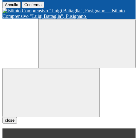
Annulla
Conferma
Istituto
Comprensivo "Luigi Battaglia", Fusignano
close