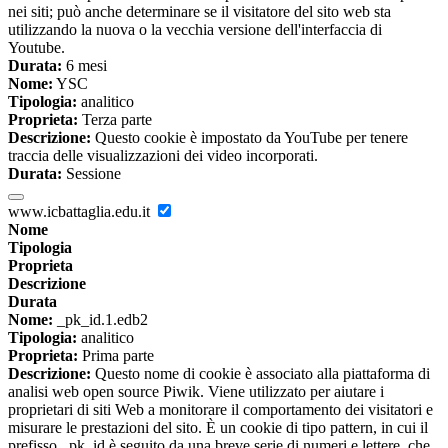
nei siti; può anche determinare se il visitatore del sito web sta
utilizzando la nuova o la vecchia versione dell'interfaccia di
Youtube.
Durata:
6 mesi
Nome:
YSC
Tipologia:
analitico
Proprieta:
Terza parte
Descrizione:
Questo cookie è impostato da YouTube per tenere
traccia delle visualizzazioni dei video incorporati.
Durata:
Sessione
www.icbattaglia.edu.it
Nome
Tipologia
Proprieta
Descrizione
Durata
Nome:
_pk_id.1.edb2
Tipologia:
analitico
Proprieta:
Prima parte
Descrizione:
Questo nome di cookie è associato alla piattaforma di
analisi web open source Piwik. Viene utilizzato per aiutare i
proprietari di siti Web a monitorare il comportamento dei visitatori e
misurare le prestazioni del sito. È un cookie di tipo pattern, in cui il
prefisso _pk_id è seguito da una breve serie di numeri e lettere, che