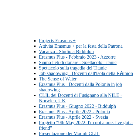
Projects Erasmus +
Attività Erasmus + per la festa della Patrona
Vacanza - Studio a Biddulph
Erasmus Plus - Febbraio 2023 - Azzorre
Siamo lieti di donare - Spettacolo Titanic
Spettacolo sulla tragedia del Titanic
Job shadowing - Docenti dall'Isola della Réunion
The Sense of Water
Erasmus Plus - Docenti dalla Polonia in job
shadowing
CLIL dei Docenti di Fusignano alla NILE -
Norwich, UK
Erasmus Plus - Giugno 2022 - Biddulph
Erasmus Plus - Aprile 2022 - Polonia
Erasmus Plus - Aprile 2022 - Svezia
Progetto "9th May 2022: I'm not alone. I've got a
friend"
Presentazione dei Moduli CLIL