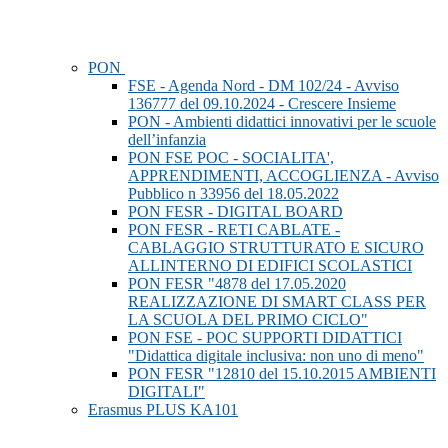
PON
FSE - Agenda Nord - DM 102/24 - Avviso
136777 del 09.10.2024 - Crescere Insieme
PON - Ambienti didattici innovativi per le scuole
dell’infanzia
PON FSE POC - SOCIALITA',
APPRENDIMENTI, ACCOGLIENZA - Avviso
Pubblico n 33956 del 18.05.2022
PON FESR - DIGITAL BOARD
PON FESR - RETI CABLATE -
CABLAGGIO STRUTTURATO E SICURO
ALLINTERNO DI EDIFICI SCOLASTICI
PON FESR "4878 del 17.05.2020
REALIZZAZIONE DI SMART CLASS PER
LA SCUOLA DEL PRIMO CICLO"
PON FSE - POC SUPPORTI DIDATTICI
"Didattica digitale inclusiva: non uno di meno"
PON FESR "12810 del 15.10.2015 AMBIENTI
DIGITALI"
Erasmus PLUS KA101