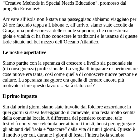
“Creative Methods in Special Needs Education", promosso dal
progetto Erasmus+.
Arrivare all’isola non è stata una passeggiata: abbiamo viaggiato per
24 ore facendo tappa a Lisbona e, all’arrivo, siamo state accolte da
Graça, una professoressa delle scuole superiori, che con estrema
gioia e vitalità ci ha fatto conoscere le tradizioni e le usanze di queste
isole situate nel bel mezzo dell’Oceano Atlantico.
Le nostre aspettative
Siamo partite con la speranza di crescere a livello sia personale sia
(di conseguenza) professionale. La voglia di imparare e sperimentare
cose nuove era tanta, così come quella di conoscere nuove persone e
culture. La speranza maggiore era quella di tornare ancora più
motivate a fare questo lavoro... Sarà stato così?
Il primo impatto
Sin dai primi giorni siamo state travolte dal folclore azzorriano: in
quei giorni si stava festeggiando il carnevale, una festa molto sentita
dalla comunità locale. A differenza del pensiero comune, tale
festività non viene celebrata per attirare i turisti, bensì per aggregare
gli abitanti dell’isola e “staccare” dalla vita di tutti i giorni. Questo è
il motivo per cui, durante i giorni di festa, l’intera isola sembra