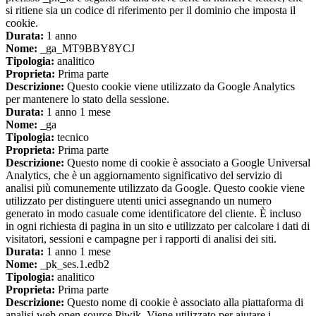
si ritiene sia un codice di riferimento per il dominio che imposta il
cookie.
Durata:
1 anno
Nome:
_ga_MT9BBY8YCJ
Tipologia:
analitico
Proprieta:
Prima parte
Descrizione:
Questo cookie viene utilizzato da Google Analytics
per mantenere lo stato della sessione.
Durata:
1 anno 1 mese
Nome:
_ga
Tipologia:
tecnico
Proprieta:
Prima parte
Descrizione:
Questo nome di cookie è associato a Google Universal
Analytics, che è un aggiornamento significativo del servizio di
analisi più comunemente utilizzato da Google. Questo cookie viene
utilizzato per distinguere utenti unici assegnando un numero
generato in modo casuale come identificatore del cliente. È incluso
in ogni richiesta di pagina in un sito e utilizzato per calcolare i dati di
visitatori, sessioni e campagne per i rapporti di analisi dei siti.
Durata:
1 anno 1 mese
Nome:
_pk_ses.1.edb2
Tipologia:
analitico
Proprieta:
Prima parte
Descrizione:
Questo nome di cookie è associato alla piattaforma di
analisi web open source Piwik. Viene utilizzato per aiutare i