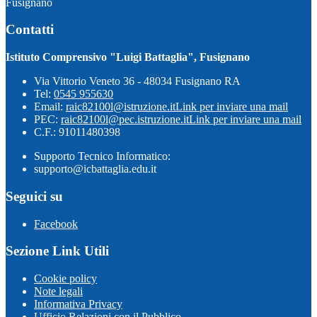
Fusignano
Contatti
Istituto Comprensivo "Luigi Battaglia", Fusignano
Via Vittorio Veneto 36 - 48034 Fusignano RA
Tel:
0545 955630
Email:
raic82100l@istruzione.it
Link per inviare una mail
PEC:
raic82100l@pec.istruzione.it
Link per inviare una mail
C.F.: 91011480398
Supporto Tecnico Informatico:
supporto@icbattaglia.edu.it
Seguici su
Facebook
Sezione Link Utili
Cookie policy
Note legali
Informativa Privacy
Ufficio Relazioni con il Pubblico