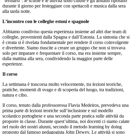
“fermarsi”: le scuole e le attività sono chiuse e gli abitanti riposano
durante il giorno per festeggiare con spettacoli e musica dalla sera
alla tarda notte.
L’incontro con le colleghe estoni e spagnole
Abbiamo condiviso questa esperienza insieme ad altri due team di
colleghe, provenienti dalla Spagna e dall’Estonia. La sintonia che si
è creata si è rivelata fondamentale per rendere il corso coinvolgente
e divertente. Siamo riuscite a creare un gruppo che non si trovava
solo per imparare e frequentare il corso, ma era insieme sempre,
dalla mattina alla sera, condividendo la maggior parte delle
esperienze.
Il corso
La settimana è trascorsa molto velocemente, tra lezioni teoriche,
pratiche, momenti di svago e di scoperta del luogo, tra tradizioni,
natura e cibo.
Il corso, tenuto dalla professoressa Flavia Medeiros, prevedeva una
prima parte di lezioni teoriche sull’inclusione e sul modello
scolastico portoghese e una seconda parte pratica sulle attività da
proporre in classe. Durante quest’ultima, noi docenti ci siamo calate
nel ruolo dei nostri alunni, secondo il metodo learning by doing
proposto dal famoso pedagogista John Dewey. Le attività si sono