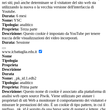
nei siti; può anche determinare se il visitatore del sito web sta
utilizzando la nuova o la vecchia versione dell'interfaccia di
Youtube.
Durata:
6 mesi
Nome:
YSC
Tipologia:
analitico
Proprieta:
Terza parte
Descrizione:
Questo cookie è impostato da YouTube per tenere
traccia delle visualizzazioni dei video incorporati.
Durata:
Sessione
www.icbattaglia.edu.it
Nome
Tipologia
Proprieta
Descrizione
Durata
Nome:
_pk_id.1.edb2
Tipologia:
analitico
Proprieta:
Prima parte
Descrizione:
Questo nome di cookie è associato alla piattaforma di
analisi web open source Piwik. Viene utilizzato per aiutare i
proprietari di siti Web a monitorare il comportamento dei visitatori e
misurare le prestazioni del sito. È un cookie di tipo pattern, in cui il
prefisso _pk_id è seguito da una breve serie di numeri e lettere, che