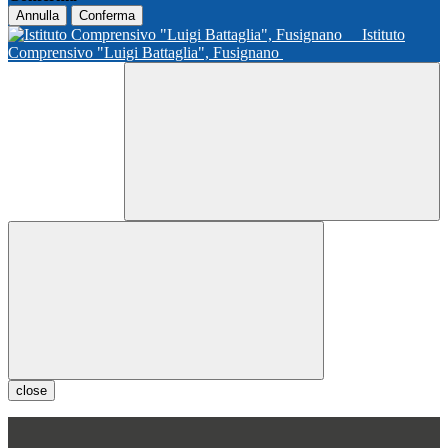
Annulla
Conferma
Istituto
Comprensivo "Luigi Battaglia", Fusignano
close