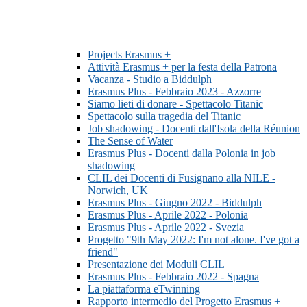
Projects Erasmus +
Attività Erasmus + per la festa della Patrona
Vacanza - Studio a Biddulph
Erasmus Plus - Febbraio 2023 - Azzorre
Siamo lieti di donare - Spettacolo Titanic
Spettacolo sulla tragedia del Titanic
Job shadowing - Docenti dall'Isola della Réunion
The Sense of Water
Erasmus Plus - Docenti dalla Polonia in job
shadowing
CLIL dei Docenti di Fusignano alla NILE -
Norwich, UK
Erasmus Plus - Giugno 2022 - Biddulph
Erasmus Plus - Aprile 2022 - Polonia
Erasmus Plus - Aprile 2022 - Svezia
Progetto "9th May 2022: I'm not alone. I've got a
friend"
Presentazione dei Moduli CLIL
Erasmus Plus - Febbraio 2022 - Spagna
La piattaforma eTwinning
Rapporto intermedio del Progetto Erasmus +