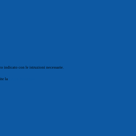
o indicato con le istruzioni necessarie.
ite la
Login Spaggiari