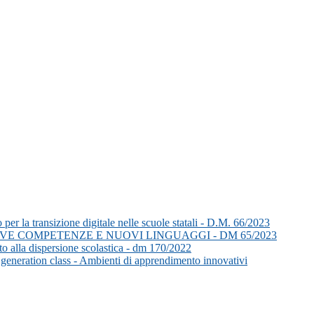
er la transizione digitale nelle scuole statali - D.M. 66/2023
UOVE COMPETENZE E NUOVI LINGUAGGI - DM 65/2023
o alla dispersione scolastica - dm 170/2022
generation class - Ambienti di apprendimento innovativi