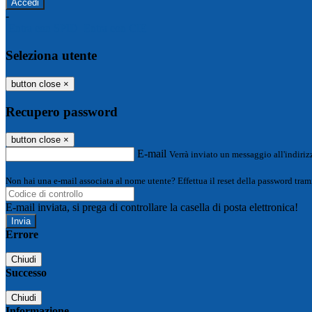
-
Entra con SPID
Entra con CIE
Seleziona utente
button close
×
Recupero password
button close
×
E-mail
Verrà inviato un messaggio all'indirizz
Non hai una e-mail associata al nome utente? Effettua il reset della password tram
E-mail inviata, si prega di controllare la casella di posta elettronica!
Errore
Chiudi
Successo
Chiudi
Informazione