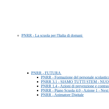
PNRR - La scuola per l'Italia di domani
PNRR - FUTURA
PNRR - Formazione del personale scolastico p
PNRR 3.1 - SIAMO TUTTI STEM - N
PNRR 1.4 - Azioni di prevenzione e contrast
PNRR - Piano Scuola 4.0 - Azione 1 - Next 
PNRR - Animatore Digitale